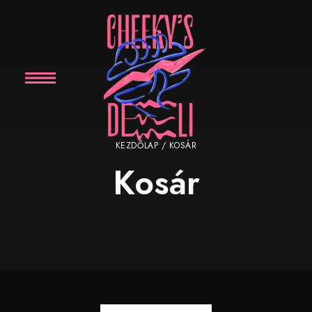
KEZDŐLAP
/ KOSÁR
Kosár